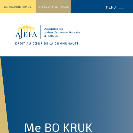
TPL_AJEF
EXIT/SORTIE RAPIDE
EFFACER MES TRACES
MENU
Me BO KRUK