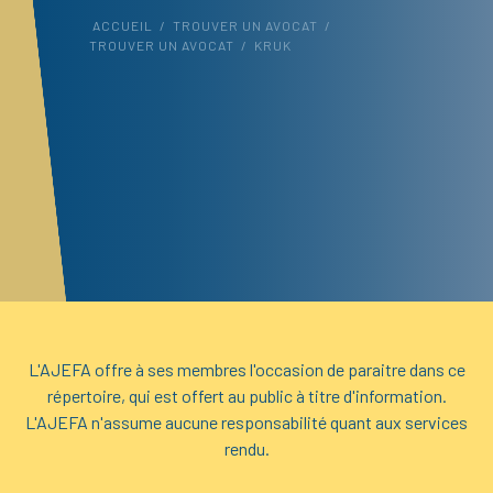
ACCUEIL
/
TROUVER UN AVOCAT
/
TROUVER UN AVOCAT
/
KRUK
L'AJEFA offre à ses membres l'occasion de paraitre dans ce
répertoire, qui est offert au public à titre d'information.
L'AJEFA n'assume aucune responsabilité quant aux services
rendu.