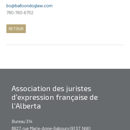
bo@balloondoglaw.com
780-760-6752
RETOUR
Association des juristes
d‘expression française de
l‘Alberta
Bureau 314
8627, rue Marie-Anne-Gaboury (91 ST NW)