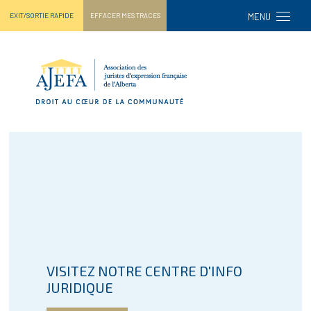
TPL_AJEF
EXIT/SORTIE RAPIDE
EFFACER MES TRACES
MENU
VISITEZ NOTRE CENTRE D'INFO
JURIDIQUE