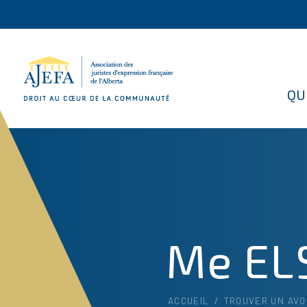
QU
Me EL
ACCUEIL
/
TROUVER UN AVO