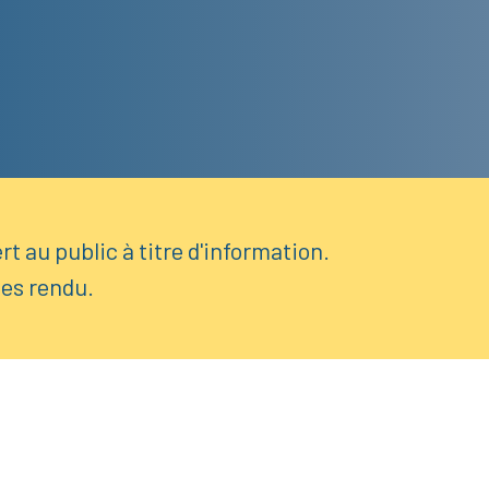
t au public à titre d'information.
es rendu.