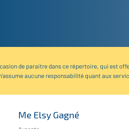
asion de paraitre dans ce répertoire, qui est offer
n'assume aucune responsabilité quant aux servic
Me Elsy Gagné
Avocate