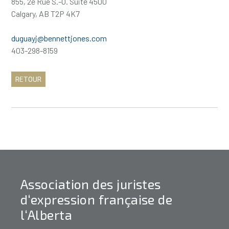
855, 2e Rue S.-O. Suite 4500
Calgary, AB T2P 4K7
duguayj@bennettjones.com
403-298-8159
RETOUR
Association des juristes
d‘expression française de
l‘Alberta