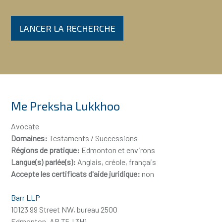
LANCER LA RECHERCHE
Me Preksha Lukkhoo
Avocate
Domaines:
Testaments / Successions
Régions de pratique:
Edmonton et environs
Langue(s) parlée(s):
Anglais, créole, français
Accepte les certificats d'aide juridique:
non
Barr LLP
10123 99 Street NW, bureau 2500
Edmonton, AB T5J 3H1