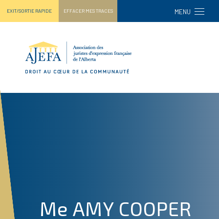
TPL_AJEF
EXIT/SORTIE RAPIDE
EFFACER MES TRACES
MENU
Me AMY COOPER