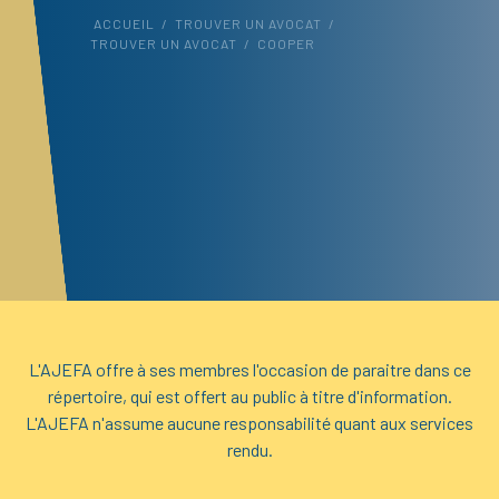
ACCUEIL
/
TROUVER UN AVOCAT
/
TROUVER UN AVOCAT
/
COOPER
L'AJEFA offre à ses membres l'occasion de paraitre dans ce
répertoire, qui est offert au public à titre d'information.
L'AJEFA n'assume aucune responsabilité quant aux services
rendu.