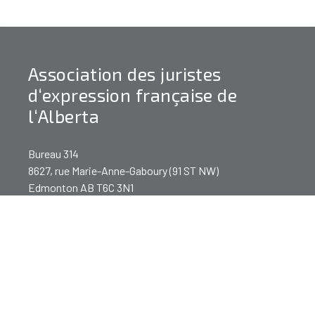
Association des juristes
d‘expression française de
l‘Alberta
Bureau 314
8627, rue Marie-Anne-Gaboury (91 ST NW)
Edmonton AB T6C 3N1
Téléphone : 780 450-2443
Télécopieur : 780 463-4355
bureau@ajefa.ca