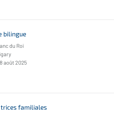
e bilingue
anc du Roi
lgary
28 août 2025
rices familiales