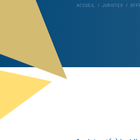
ACCUEIL
/
JURISTES
/
OFF