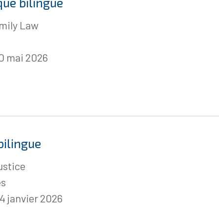
que bilingue
amily Law
10 mai 2026
bilingue
ustice
es
24 janvier 2026