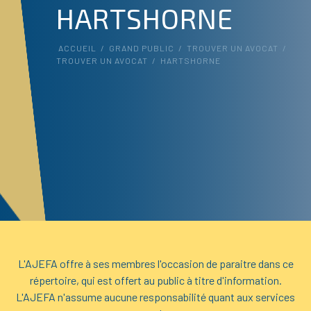
HARTSHORNE
ACCUEIL
/
GRAND PUBLIC
/
TROUVER UN AVOCAT
/
TROUVER UN AVOCAT
/
HARTSHORNE
L'AJEFA offre à ses membres l'occasion de paraitre dans ce
répertoire, qui est offert au public à titre d'information.
L'AJEFA n'assume aucune responsabilité quant aux services