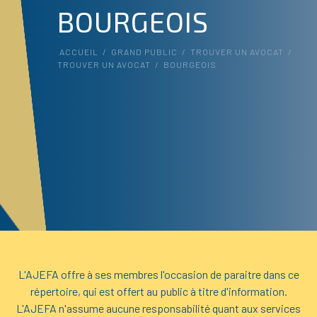
BOURGEOIS
ACCUEIL
/
GRAND PUBLIC
/
TROUVER UN AVOCAT
/
TROUVER UN AVOCAT
/
BOURGEOIS
L'AJEFA offre à ses membres l'occasion de paraitre dans ce
répertoire, qui est offert au public à titre d'information.
L'AJEFA n'assume aucune responsabilité quant aux services